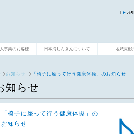
お知
人事業のお客様
日本海しんきんについて
地域貢献
入
運用する
資金調達
そなえる
事業サポート
便利に使う
共済制度
相談する
主な活動
お知らせ
「椅子に座って行う健康体操」のお知らせ
お知らせ
「椅子に座って行う健康体操」の
お知らせ