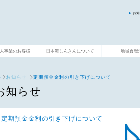
お知
人事業のお客様
日本海しんきんについて
地域貢献
入
運用する
資金調達
そなえる
事業サポート
便利に使う
共済制度
相談する
主な活動
お知らせ
定期預金金利の引き下げについて
お知らせ
定期預金金利の引き下げについて