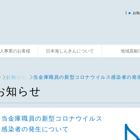
お知
人事業のお客様
日本海しんきんについて
地域貢献
入
運用する
資金調達
そなえる
事業サポート
便利に使う
共済制度
相談する
主な活動
お知らせ
当金庫職員の新型コロナウイルス感染者の発
お知らせ
当金庫職員の新型コロナウイルス
感染者の発生について