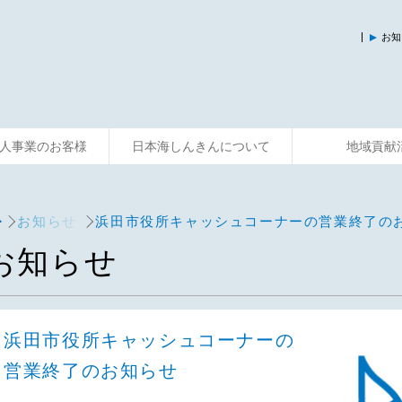
お知
人事業のお客様
日本海しんきんについて
地域貢献
入
運用する
資金調達
そなえる
事業サポート
便利に使う
共済制度
相談する
主な活動
お知らせ
浜田市役所キャッシュコーナーの営業終了の
お知らせ
浜田市役所キャッシュコーナーの
営業終了のお知らせ