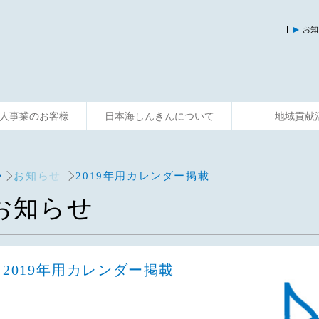
お知
人事業のお客様
日本海しんきんについて
地域貢献
入
運用する
資金調達
そなえる
事業サポート
便利に使う
共済制度
相談する
主な活動
お知らせ
2019年用カレンダー掲載
お知らせ
2019年用カレンダー掲載