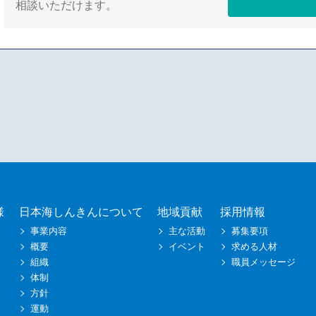
相談いただけます。
様
日本海しんきんについて
地域貢献
採用情報
事業内容
主な活動
募集要項
概要
イベント
求める人材
組織
職員メッセージ
体制
方針
運動