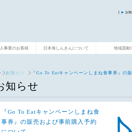
お知
人事業のお客様
日本海しんきんについて
地域貢献
入
運用する
資金調達
そなえる
事業サポート
便利に使う
共済制度
相談する
主な活動
お知らせ
『Go To Eatキャンペーンしまね食事券』
お知らせ
『Go To Eatキャンペーンしまね食
事券』の販売および事前購入予約
について