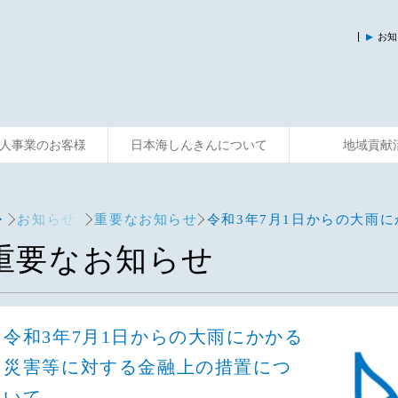
お知
人事業のお客様
日本海しんきんについて
地域貢献
入
運用する
資金調達
そなえる
事業サポート
便利に使う
共済制度
相談する
主な活動
お知らせ
重要なお知らせ
令和3年7月1日からの大雨
重要なお知らせ
令和3年7月1日からの大雨にかかる
災害等に対する金融上の措置につ
いて