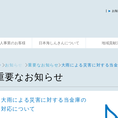
お知
人事業のお客様
日本海しんきんについて
地域貢献
入
運用する
資金調達
そなえる
事業サポート
便利に使う
共済制度
相談する
主な活動
お知らせ
重要なお知らせ
大雨による災害に対する当
重要なお知らせ
大雨による災害に対する当金庫の
対応について