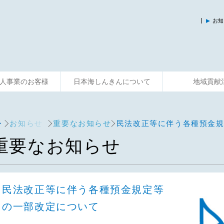
お知
人事業のお客様
日本海しんきんについて
地域貢献
入
運用する
資金調達
そなえる
事業サポート
便利に使う
共済制度
相談する
主な活動
お知らせ
重要なお知らせ
民法改正等に伴う各種預金
重要なお知らせ
民法改正等に伴う各種預金規定等
の一部改定について