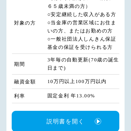
６５歳未満の方）
（2）投信販売業務、保険販売業
務、金融商品仲介業務、信託業務、
○安定継続した収入がある方
社債業務等、法律により信用金庫が
○当金庫の営業区域にお住ま
対象の方
営むことができる業務およびこれら
いの方、またはお勤めの方
に付随する業務
○一般社団法人しんきん保証
（3）その他信用金庫が営むことが
基金の保証を受けられる方
できる業務およびこれらに付随する
業務（今後取扱いが認められる業務
3年毎の自動更新(70歳の誕生
期間
を含む）
日まで)
2.利用目的
10万円以上100万円以内
融資金額
当金庫は、当金庫および当金庫の関
連会社や提携会社の金融商品やｻｰ
固定金利 年13.00%
利率
ﾋﾞｽに関し、下記利用目的で利用い
たします。
（1）各種金融商品の口座開設等、
説明書を開く
金融商品やｻｰﾋﾞｽの申込みの受付の