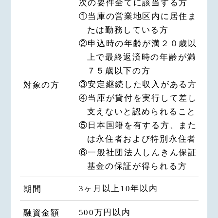
次の要件全てに該当する方
処理の全部または一部について委託
①当庫の営業地区内に居住ま
された場合等において、委託された
たは勤務している方
当該業務を適切に遂行するため
②申込時の年齢が満２０歳以
（8）申込人との契約や法律等に基
上で最終返済時の年齢が満
づく権利の行使や義務の履行のため
７５歳以下の方
（9）市場調査ならびにﾃﾞｰﾀ分析や
③安定継続した収入がある方
対象の方
ｱﾝｹｰﾄの実施等による金融商品やｻｰ
④当庫が貸付を実行して差し
ﾋﾞｽの研究や開発のため
支えないと認められること
（10）ﾀﾞｲﾚｸﾄﾒｰﾙの発送等、金融
⑤日本国籍を有する方、また
商品やｻｰﾋﾞｽに関する各種ご提案の
ため
は永住者および特別永住者
（11）提携会社等の商品やｻｰﾋﾞｽに
⑥一般社団法人しんきん保証
関する各種ご提案のため
基金の保証が得られる方
（12）各種お取引の解約やお取引解
3ヶ月以上10年以内
期間
約後の事後管理のため
（13）団体信用生命保険の加入業務
500万円以内
融資金額
等を円滑に遂行するため