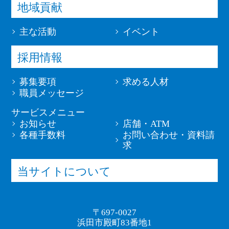
1.当金庫は、申込人が金銭消費貸借
地域貢献
生日から 1
当該業務を適切に遂行するため
契約、当座貸越契約（以下「本契
年以内）
（8）申込人との契約や法律等に基
主な活動
イベント
約」という）に必要な記載事項（本
づく権利の行使や義務の履行のため
当該照会日
申込 書で申込人が記載すべき事
本契約に係る申込
（9）市場調査ならびにﾃﾞｰﾀ分析や
採用情報
から６カ月
項）の記入を希望しない場合および
みに関する情報
ｱﾝｹｰﾄの実施等による金融商品やｻｰ
以内
本同意条項の内容の全部または 一
ﾋﾞｽの研究や開発のため
募集要項
求める人材
部に同意できない場合、本契約をお
（10）ﾀﾞｲﾚｸﾄﾒｰﾙの発送等、金融
職員メッセージ
3.申込人は、第 5 条第 2 項の個人
断りすることがあります。ただし、
商品やｻｰﾋﾞｽに関する各種ご提案の
情報が、その正確性・最新性維持、
第1条第2項第10号および 第11号に
サービスメニュー
ため
苦情処理、個人信用情報機関による
お知らせ
店舗・ATM
同意しない場合に限り、これを理由
（11）提携会社等の商品やｻｰﾋﾞｽに
各種手数料
お問い合わせ・資料請
加盟会員に対する規則遵守状況のﾓﾆ
に当金庫が本契約をお断りすること
求
関する各種ご提案のため
ﾀﾘﾝｸﾞ等の個人情報の保護と適正な
はありません。
（12）各種お取引の解約やお取引解
利用の確保のために必要な範囲内に
2.当金庫は、申込人が第1条第2項第
当サイトについて
約後の事後管理のため
おいて、個人信用情報機関およびそ
10号および第11号に同意しない場
（13）団体信用生命保険の加入業務
の加盟会員によって相互に提供また
合、ﾀﾞｲﾚｸﾄﾒｰﾙの発送等の利 用停
等を円滑に遂行するため
は利用されることに同意いたしま
止の措置をとるものとします。
（14）当金庫が利用する個人信用情
〒697-0027
す。
浜田市殿町83番地1
第５条(個人信用情報機関の利用・
報機関（以下「機関」という）が信