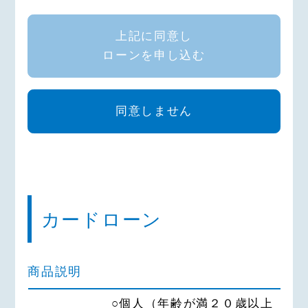
場合においても、本同意書の各同意
条項がそれに優先して適用されるこ
上記に同意し
とに同意いたします。
ローンを申し込む
第１条（個人情報の利用目的）
申込人（契約成立後の契約者、連帯
同意しません
債務者予定者、連帯債務者、連帯保
証人予定者、連帯保証人を含む。以
下同じ）は、当金庫が、個人情報の
保護に関する法律に基づき、次の業
務ならびに利用目的の達成に必要な
範囲で、個人情報 を取得、保有、
カードローン
利用することに同意いたします。
1.業務の内容
（1）預金業務､為替業務､両替業
商品説明
務､融資業務､外国為替業務およびこ
○個人（年齢が満２０歳以上
れらに付随する業務