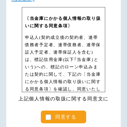
〔当金庫にかかる個人情報の取り扱
いに関する同意条項〕
申込人(契約成立後の契約者、連帯
債務者予定者、連帯債務者、連帯保
証人予定者、連帯保証人を含む)
は、標記信用金庫(以下｢当金庫｣と
いう)への、標記のローン申込みま
たは契約に関して、下記の〔当金庫
にかかる個人情報の取り扱いに関す
る同意条項〕を確認し、同意いたし
ます。
上記個人情報の取扱に関する同意文に
なお、ローン申込書・保証委託申込
書、保証委託約款および契約規定に
同意する
〔個人情報の収集・保有・利用・提
供に関する同意条項〕の記載がある