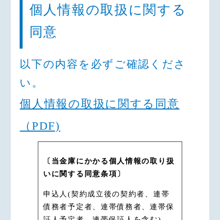
により、個人信用情報機関から提供
個人情報の取扱に関する
を受けた申込人(資金需要者)の 借入
金返済能力に関する情報は、申込人
同意
(資金需要者)の返済能力の調査以外
の目的に利用・第三者提供 いたし
以下の内容を
必ずご確認
くださ
ません。
い。
○信用金庫法施行規則第１１１条等
により、人種、信条、門地、本籍
個人情報の取扱に関する同意
地、保健医療または犯罪経歴につ
いての情報等の特別の非公開情報
（PDF)
は、適切な業務運営その他の必要と
認められる目的以外の目的に利
〔当金庫にかかる個人情報の取り扱
用・第三者提供いたしません。
いに関する同意条項〕
第２条（個人情報の取得・保有・利
申込人(契約成立後の契約者、連帯
用）
債務者予定者、連帯債務者、連帯保
1.申込人は、当金庫が必要と認めた
証人予定者、連帯保証人を含む)