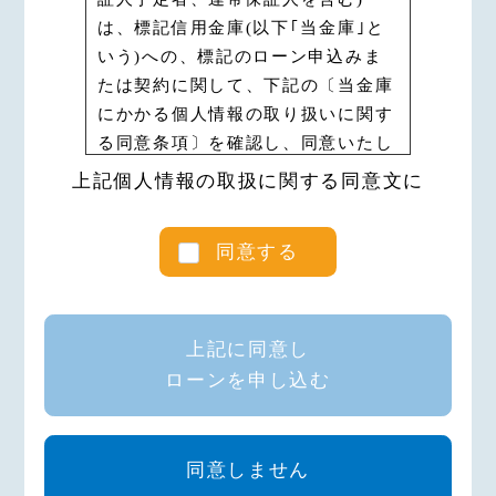
場合、申込人の運転免許証等に基づ
は、標記信用金庫(以下｢当金庫｣と
く、本契約を行う者が申込人本人で
いう)への、標記のローン申込みま
あることを確認するために必要な情
たは契約に関して、下記の〔当金庫
報を取得、保有、利用することに同
にかかる個人情報の取り扱いに関す
意いたします。
る同意条項〕を確認し、同意いたし
2.申込人は、当金庫が必要と認めた
ます。
上記個人情報の取扱に関する同意文に
場合、申込人の住民票、戸籍謄
なお、ローン申込書・保証委託申込
（抄）本、戸籍の附票等に基づく、
書、保証委託約款および契約規定に
申込人の居住地を確認するために必
同意する
〔個人情報の収集・保有・利用・提
要な情報や、与信後の管理上、相続
供に関する同意条項〕の記載がある
人等を確認するために必要な 情報
場合においても、本同意書の各同意
を取得、保有、利用することに同意
条項がそれに優先して適用されるこ
上記に同意し
いたします。
とに同意いたします。
ローンを申し込む
3.申込人は、当金庫が団体信用生命
第１条（個人情報の利用目的）
保険の加入業務等を円滑に遂行する
ために保健医療情報等を取得、保
申込人（契約成立後の契約者、連帯
同意しません
有、利用することに同意いたしま
債務者予定者、連帯債務者、連帯保