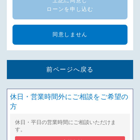
上記に同意し
により、人種、信条、門地、本籍
とに同意いたします。
ローンを申し込む
当金庫が加盟する
地、保健医療または犯罪経歴につ
個人信用情報機関
当該利用日
第１条（個人情報の利用目的）
いての情報等の特別の非公開情報
を利用した日およ
から1年を超
は、適切な業務運営その他の必要と
申込人（契約成立後の契約者、連帯
同意しません
び本契約またはそ
えない期間
認められる目的以外の目的に利
債務者予定者、連帯債務者、連帯保
の申込みの内容等
用・第三者提供いたしません。
証人予定者、連帯保証人を含む。以
破産手続開
下同じ）は、当金庫が、個人情報の
第２条（個人情報の取得・保有・利
始決定等を
保護に関する法律に基づき、次の業
用）
前ページへ戻る
官報情報
受けた日か
務ならびに利用目的の達成に必要な
1.申込人は、当金庫が必要と認めた
ら７年を超
範囲で、個人情報 を取得、保有、
場合、申込人の運転免許証等に基づ
えない期間
利用することに同意いたします。
く、本契約を行う者が申込人本人で
休日・営業時間外にご相談をご希望の
1.業務の内容
登録情報に関する
あることを確認するために必要な情
当該調査中
方
（1）預金業務､為替業務､両替業
苦情を受け、調査
報を取得、保有、利用することに同
の期間
務､融資業務､外国為替業務およびこ
中である旨
意いたします。
休日・平日の営業時間にご相談いただけま
れらに付随する業務
本人から申
2.申込人は、当金庫が必要と認めた
す。
（2）投信販売業務、保険販売業
本人確認資料の紛
告のあった
場合、申込人の住民票、戸籍謄
務、金融商品仲介業務、信託業務、