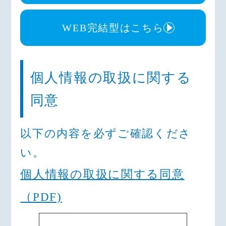
る場合には、当金庫がそれ を与信
ﾋﾞｽの研究や開発のため
取引上の判断（返済能力または転居
（10）ﾀﾞｲﾚｸﾄﾒｰﾙの発送等、金融
WEB完結型はこちら
先の調査をいう。ただし、信用金庫
商品やｻｰﾋﾞｽに関する各種ご提案の
法施行規則第１１０条等 の法令に
ため
基づく返済能力に関する情報、なら
（11）提携会社等の商品やｻｰﾋﾞｽに
びに㈱日本信用情報機構及び㈱ｼｰ･
個人情報の取扱に関する
関する各種ご提案のため
ｱｲ･ｼｰの情報については 返済能力の
（12）各種お取引の解約やお取引解
調査の目的に限る。以下同じ）のた
同意
約後の事後管理のため
めに利用することに同意いたしま
（13）団体信用生命保険の加入業務
す。
等を円滑に遂行するため
以下の内容を
必ずご確認
くださ
2.申込人は、下記の個人情報（その
（14）当金庫が利用する個人信用情
履歴を含む）が当金庫が加盟する個
い。
報機関（以下「機関」という）が信
人信用情報機関に登録され、同 機
用情報の管理等、適切な業務の遂行
個人情報の取扱に関する同意
関および同機関と提携する個人信用
を 実施するにあたり、必要な情報
情報機関の加盟会員によって自己の
を機関に提供するため
（PDF)
与信取引上の判断のために 利用さ
（15）債権譲渡先が債権管理等、適
れることに同意いたします。
切な業務の遂行を実施するにあた