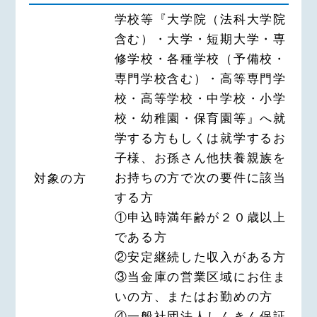
うに当たって、事前に当該債権の評
業務（今後取扱いが認められる業務
学校等『大学院（法科大学院
価・分析を行うため、当金 庫が、
を含む）
含む）・大学・短期大学・専
当該債権に関する個人情報を債権譲
修学校・各種学校（予備校・
2.利用目的
渡先に必要な範囲で提供することに
専門学校含む）・高等専門学
当金庫は、当金庫および当金庫の関
同意いたします。
連会社や提携会社の金融商品やｻｰ
校・高等学校・中学校・小学
第４条（条項の不同意）
ﾋﾞｽに関し、下記利用目的で利用い
校・幼稚園・保育園等』へ就
たします。
1.当金庫は、申込人が金銭消費貸借
学する方もしくは就学するお
（1）各種金融商品の口座開設等、
契約、当座貸越契約（以下「本契
子様、お孫さん他扶養親族を
金融商品やｻｰﾋﾞｽの申込みの受付の
約」という）に必要な記載事項（本
お持ちの方で次の要件に該当
対象の方
ため
申込 書で申込人が記載すべき事
する方
（2）本人確認法に基づくご本人さ
項）の記入を希望しない場合および
①申込時満年齢が２０歳以上
まの確認等や、金融商品やｻｰﾋﾞｽを
本同意条項の内容の全部または 一
である方
ご利用いただく資格等の確認のため
部に同意できない場合、本契約をお
②安定継続した収入がある方
（3）預金取引や融資取引等におけ
断りすることがあります。ただし、
③当金庫の営業区域にお住ま
る期日管理等、継続的なお取引にお
第1条第2項第10号および 第11号に
いの方、またはお勤めの方
ける管理のため
同意しない場合に限り、これを理由
④一般社団法人しんきん保証