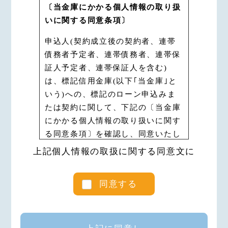
〔当金庫にかかる個人情報の取り扱
①全国銀行個人信用情報センター
り、必要な情報を債権譲渡先に提供
いに関する同意条項〕
するため
登録情報
登録期間
（16）その他、申込人とのお取引を
申込人(契約成立後の契約者、連帯
適切かつ円滑に履行するため
氏名、生年月日、
債務者予定者、連帯債務者、連帯保
なお、当金庫は、特定の個人情報の
性別、住所(本人へ
下記の情報
証人予定者、連帯保証人を含む)
利用目的が、法令等に基づき限定さ
の郵便不着の有無
のいずれか
は、標記信用金庫(以下｢当金庫｣と
れている場合には、当該利用目的以
等を含む)、電話番
が登録され
いう)への、標記のローン申込みま
外で利用いたしません。
号、勤務先等の本
ている期間
たは契約に関して、下記の〔当金庫
人情報
にかかる個人情報の取り扱いに関す
○信用金庫法施行規則第１１０条等
る同意条項〕を確認し、同意いたし
により、個人信用情報機関から提供
借入金額、借入
本契約期間
ます。
を受けた申込人(資金需要者)の 借入
日、最終返済日等
中および本
上記個人情報の取扱に関する同意文に
なお、ローン申込書・保証委託申込
金返済能力に関する情報は、申込人
の本契約の内容お
契約終了日
書、保証委託約款および契約規定に
(資金需要者)の返済能力の調査以外
よびその返済状況
(完済してい
同意する
〔個人情報の収集・保有・利用・提
の目的に利用・第三者提供 いたし
(延滞、代位弁済、
ない場合は
供に関する同意条項〕の記載がある
ません。
強制回収手続、解
完済日)から
場合においても、本同意書の各同意
約、完済等の事実
5年を超えな
○信用金庫法施行規則第１１１条等
条項がそれに優先して適用されるこ
を含む)
い期間