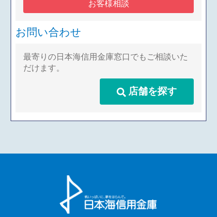
お客様相談
失・盗難等の本人
日から5 年
（抄）本、戸籍の附票等に基づく、
社債業務等、法律により信用金庫が
申告情報
を超えない
申込人の居住地を確認するために必
営むことができる業務およびこれら
お問い合わせ
期間
要な情報や、与信後の管理上、相続
に付随する業務
人等を確認するために必要な 情報
（3）その他信用金庫が営むことが
②㈱日本信用情報機構
を取得、保有、利用することに同意
最寄りの日本海信用金庫窓口でもご相談いた
できる業務およびこれらに付随する
だけます。
いたします。
業務（今後取扱いが認められる業務
登録情報
登録期間
3.申込人は、当金庫が団体信用生命
を含む）
店舗を探す
保険の加入業務等を円滑に遂行する
氏名、生年月日、
2.利用目的
ために保健医療情報等を取得、保
性別、住所、電話
当金庫は、当金庫および当金庫の関
有、利用することに同意いたしま
番号、勤務先、勤
下記の情報
連会社や提携会社の金融商品やｻｰ
す。
務先電話番号、運
のいずれか
ﾋﾞｽに関し、下記利用目的で利用い
転免許証等の記号
が登録され
第３条（個人情報の提供）
たします。
番号等の本人確認
ている期間
（1）各種金融商品の口座開設等、
を特定するための
1.申込人は、当金庫が、与信判断
金融商品やｻｰﾋﾞｽの申込みの受付の
情報
（保証審査、途上与信を含む。以下
ため
同じ）ならびに与信後の管理のため
契約の種類、契約
（2）本人確認法に基づくご本人さ
に必 要な範囲で、当金庫の保有す
日、貸付日、契約