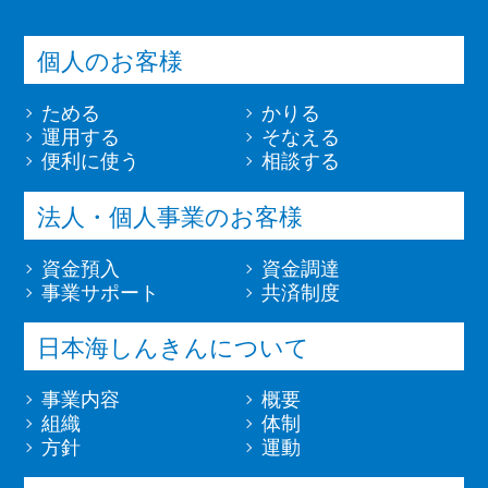
まの確認等や、金融商品やｻｰﾋﾞｽを
る個人情報を提供することに同意い
金額、貸付金額、
ご利用いただく資格等の確認のため
たします。
保証額等の契約内
契約継続中
個人のお客様
（3）預金取引や融資取引等におけ
2.申込人は、当金庫が連帯保証人に
容に関する情報及
及び契約終
る期日管理等、継続的なお取引にお
債務残高等、当金庫の保有する個人
び入金日、入金予
了後５年以
ためる
かりる
ける管理のため
情報を提供することに同意いたしま
定日、残高金額、
内
運用する
そなえる
（4）融資のお申込みや継続的なご
す。
便利に使う
相談する
完済日、延滞、延
利用等に際しての判断のため
3.申込人は、当金庫の債権譲渡先が
滞解消等の返済状
（5）適合性の原則等に照らした判
当金庫から譲り受けた債権の管理・
法人・個人事業のお客様
況に関する情報
断等、金融商品やｻｰﾋﾞｽの提供にか
回収を行うため、および当金庫 か
契約継続中
かる妥当性の判断のため
ら債権を譲り受けて管理・回収を行
資金預入
資金調達
及び契約終
（6）与信事業に際して当金庫が加
事業サポート
共済制度
うに当たって、事前に当該債権の評
了後５年以
盟する個人信用情報機関に個人情報
価・分析を行うため、当金 庫が、
債権回収、債務整
内（ただ
提供する場合等、適切な業務の遂行
日本海しんきんについて
当該債権に関する個人情報を債権譲
理、保証履行、強
し、債権譲
に必要な範囲で第三者に提供するた
渡先に必要な範囲で提供することに
制解約、破産申
事業内容
概要
渡の事実に
め
同意いたします。
立、債権譲渡等の
組織
体制
係る情報に
（7）他の事業者等から個人情報の
取引事実に関する
方針
運動
第４条（条項の不同意）
ついては当
処理の全部または一部について委託
情報
該事実の発
された場合等において、委託された