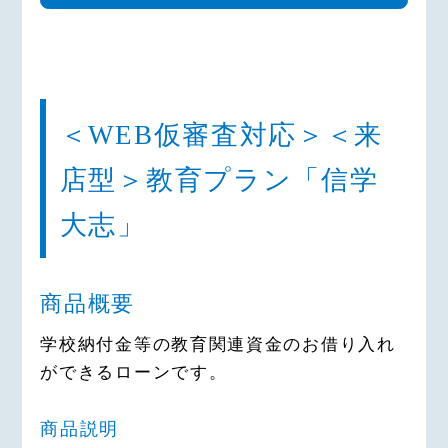
す。
証人予定者、連帯保証人を含む。以
下同じ）は、当金庫が、個人情報の
第３条（個人情報の提供）
保護に関する法律に基づき、次の業
1.申込人は、当金庫が、与信判断
務ならびに利用目的の達成に必要な
（保証審査、途上与信を含む。以下
範囲で、個人情報 を取得、保有、
＜WEB仮審査対応＞＜来
同じ）ならびに与信後の管理のため
利用することに同意いたします。
に必 要な範囲で、当金庫の保有す
店型＞教育プラン「信学
1.業務の内容
る個人情報を提供することに同意い
（1）預金業務､為替業務､両替業
大志」
たします。
務､融資業務､外国為替業務およびこ
2.申込人は、当金庫が連帯保証人に
れらに付随する業務
債務残高等、当金庫の保有する個人
（2）投信販売業務、保険販売業
商品概要
情報を提供することに同意いたしま
務、金融商品仲介業務、信託業務、
す。
社債業務等、法律により信用金庫が
学校納付金等の教育関連資金のお借り入れ
3.申込人は、当金庫の債権譲渡先が
営むことができる業務およびこれら
ができるローンです。
当金庫から譲り受けた債権の管理・
に付随する業務
回収を行うため、および当金庫 か
（3）その他信用金庫が営むことが
商品説明
ら債権を譲り受けて管理・回収を行
できる業務およびこれらに付随する