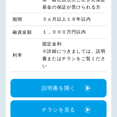
（4）融資のお申込みや継続的なご
に当金庫が本契約をお断りすること
基金の保証が受けられる方
利用等に際しての判断のため
はありません。
（5）適合性の原則等に照らした判
2.当金庫は、申込人が第1条第2項第
３ヵ月以上１６年以内
期間
断等、金融商品やｻｰﾋﾞｽの提供にか
10号および第11号に同意しない場
かる妥当性の判断のため
合、ﾀﾞｲﾚｸﾄﾒｰﾙの発送等の利 用停
１，０００万円以内
融資金額
（6）与信事業に際して当金庫が加
止の措置をとるものとします。
盟する個人信用情報機関に個人情報
固定金利
第５条(個人信用情報機関の利用・
提供する場合等、適切な業務の遂行
※詳細につきましては、説明
登録等)
に必要な範囲で第三者に提供するた
利率
書またはチラシをご覧くださ
め
1.申込人は、当金庫が加盟する個人
い
（7）他の事業者等から個人情報の
信用情報機関および同機関と提携す
処理の全部または一部について委託
る個人信用情報機関に申込人の 個
された場合等において、委託された
人情報（当該各機関の加盟会員によ
説明書を開く
当該業務を適切に遂行するため
って登録される契約内容、返済状況
（8）申込人との契約や法律等に基
等の情報のほか、当該各機関 によ
づく権利の行使や義務の履行のため
って登録される不渡情報、破産等の
（9）市場調査ならびにﾃﾞｰﾀ分析や
チラシを見る
官報情報等を含む）が登録されてい
ｱﾝｹｰﾄの実施等による金融商品やｻｰ