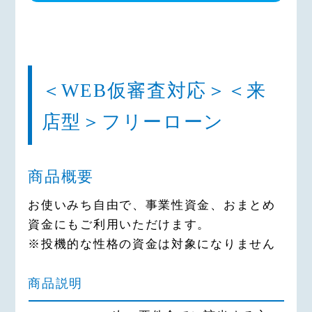
ため
（2）本人確認法に基づくご本人さ
まの確認等や、金融商品やｻｰﾋﾞｽを
ご利用いただく資格等の確認のため
（3）預金取引や融資取引等におけ
＜WEB仮審査対応＞＜来
る期日管理等、継続的なお取引にお
ける管理のため
店型＞フリーローン
（4）融資のお申込みや継続的なご
利用等に際しての判断のため
（5）適合性の原則等に照らした判
商品概要
断等、金融商品やｻｰﾋﾞｽの提供にか
かる妥当性の判断のため
お使いみち自由で、事業性資金、おまとめ
（6）与信事業に際して当金庫が加
資金にもご利用いただけます。
盟する個人信用情報機関に個人情報
※投機的な性格の資金は対象になりません
提供する場合等、適切な業務の遂行
に必要な範囲で第三者に提供するた
商品説明
め
（7）他の事業者等から個人情報の