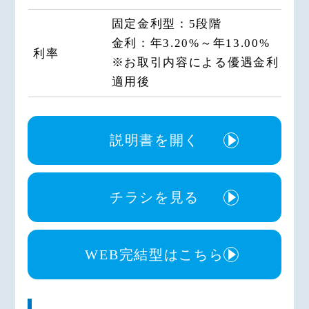
（14）当金庫が利用する個人信用情
固定金利型：5段階
報機関（以下「機関」という）が信
金利：年3.20%～年13.00%
用情報の管理等、適切な業務の遂行
利率
※お取引内容による優遇金利
を 実施するにあたり、必要な情報
適用後
を機関に提供するため
（15）債権譲渡先が債権管理等、適
切な業務の遂行を実施するにあた
り、必要な情報を債権譲渡先に提供
説明書を開く
するため
（16）その他、申込人とのお取引を
適切かつ円滑に履行するため
チラシを見る
なお、当金庫は、特定の個人情報の
利用目的が、法令等に基づき限定さ
れている場合には、当該利用目的以
WEB完結型はこちら
外で利用いたしません。
○信用金庫法施行規則第１１０条等