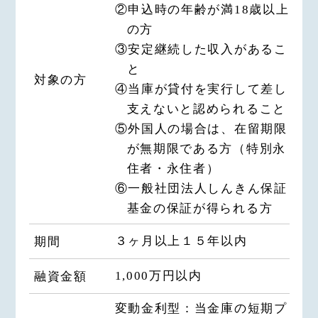
②申込時の年齢が満18歳以上
の方
③安定継続した収入があるこ
と
対象の方
④当庫が貸付を実行して差し
支えないと認められること
⑤外国人の場合は、在留期限
が無期限である方（特別永
住者・永住者）
⑥一般社団法人しんきん保証
基金の保証が得られる方
３ヶ月以上１５年以内
期間
1,000万円以内
融資金額
変動金利型：当金庫の短期プ