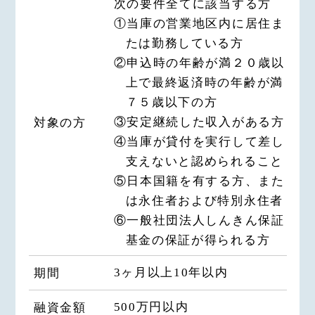
次の要件全てに該当する方
①当庫の営業地区内に居住ま
たは勤務している方
②申込時の年齢が満２０歳以
上で最終返済時の年齢が満
７５歳以下の方
③安定継続した収入がある方
対象の方
④当庫が貸付を実行して差し
支えないと認められること
⑤日本国籍を有する方、また
は永住者および特別永住者
⑥一般社団法人しんきん保証
基金の保証が得られる方
3ヶ月以上10年以内
期間
500万円以内
融資金額