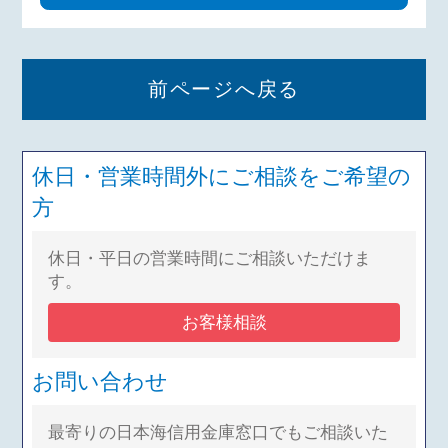
証人予定者、連帯保証人を含む。以
下同じ）は、当金庫が、個人情報の
保護に関する法律に基づき、次の業
前ページへ戻る
務ならびに利用目的の達成に必要な
範囲で、個人情報 を取得、保有、
利用することに同意いたします。
休日・営業時間外にご相談をご希望の
1.業務の内容
方
（1）預金業務､為替業務､両替業
務､融資業務､外国為替業務およびこ
休日・平日の営業時間にご相談いただけま
れらに付随する業務
す。
（2）投信販売業務、保険販売業
務、金融商品仲介業務、信託業務、
お客様相談
社債業務等、法律により信用金庫が
営むことができる業務およびこれら
お問い合わせ
に付随する業務
（3）その他信用金庫が営むことが
最寄りの日本海信用金庫窓口でもご相談いた
できる業務およびこれらに付随する