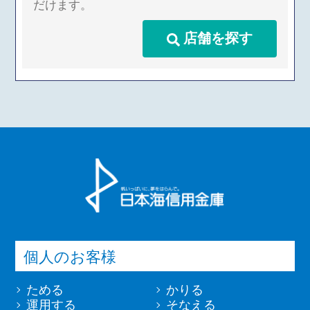
だけます。
業務（今後取扱いが認められる業務
を含む）
店舗を探す
2.利用目的
当金庫は、当金庫および当金庫の関
連会社や提携会社の金融商品やｻｰ
ﾋﾞｽに関し、下記利用目的で利用い
たします。
（1）各種金融商品の口座開設等、
金融商品やｻｰﾋﾞｽの申込みの受付の
ため
（2）本人確認法に基づくご本人さ
まの確認等や、金融商品やｻｰﾋﾞｽを
ご利用いただく資格等の確認のため
個人のお客様
（3）預金取引や融資取引等におけ
る期日管理等、継続的なお取引にお
ためる
かりる
ける管理のため
運用する
そなえる