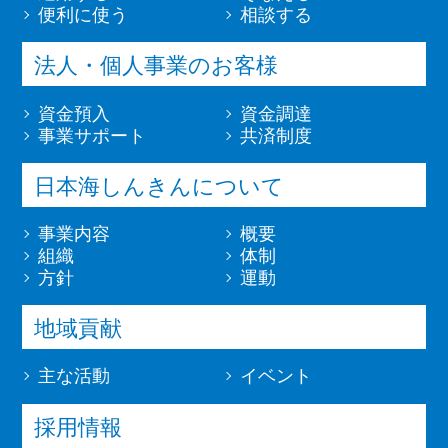
（4）融資のお申込みや継続的なご
便利に使う
相談する
利用等に際しての判断のため
（5）適合性の原則等に照らした判
法人・個人事業のお客様
断等、金融商品やｻｰﾋﾞｽの提供にか
かる妥当性の判断のため
資金預入
資金調達
（6）与信事業に際して当金庫が加
事業サポート
共済制度
盟する個人信用情報機関に個人情報
提供する場合等、適切な業務の遂行
日本海しんきんについて
に必要な範囲で第三者に提供するた
事業内容
概要
め
組織
体制
（7）他の事業者等から個人情報の
方針
運動
処理の全部または一部について委託
された場合等において、委託された
地域貢献
当該業務を適切に遂行するため
（8）申込人との契約や法律等に基
主な活動
イベント
づく権利の行使や義務の履行のため
（9）市場調査ならびにﾃﾞｰﾀ分析や
採用情報
ｱﾝｹｰﾄの実施等による金融商品やｻｰ