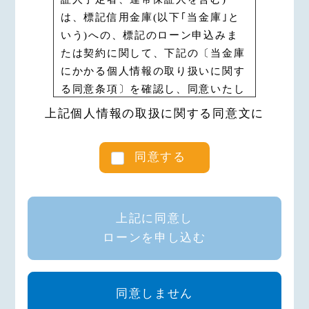
は、標記信用金庫(以下｢当金庫｣と
いう)への、標記のローン申込みま
たは契約に関して、下記の〔当金庫
にかかる個人情報の取り扱いに関す
る同意条項〕を確認し、同意いたし
ます。
上記個人情報の取扱に関する同意文に
なお、ローン申込書・保証委託申込
書、保証委託約款および契約規定に
同意する
〔個人情報の収集・保有・利用・提
供に関する同意条項〕の記載がある
場合においても、本同意書の各同意
条項がそれに優先して適用されるこ
上記に同意し
とに同意いたします。
ローンを申し込む
第１条（個人情報の利用目的）
申込人（契約成立後の契約者、連帯
同意しません
債務者予定者、連帯債務者、連帯保