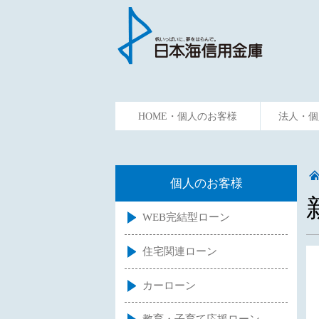
HOME・個人のお客様
法人・個
ためる
かりる
資金預
個人のお客様
WEB完結型ローン
住宅関連ローン
カーローン