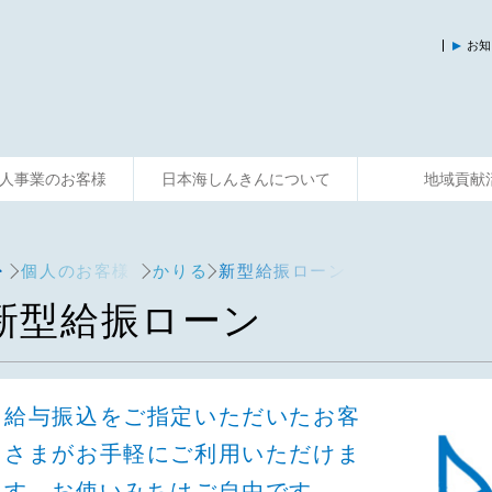
お知
人事業のお客様
日本海しんきんについて
地域貢献
入
運用する
資金調達
そなえる
事業サポート
便利に使う
共済制度
相談する
主な活動
個人のお客様
かりる
新型給振ローン
新型給振ローン
給与振込をご指定いただいたお客
さまがお手軽にご利用いただけま
す。お使いみちはご自由です。